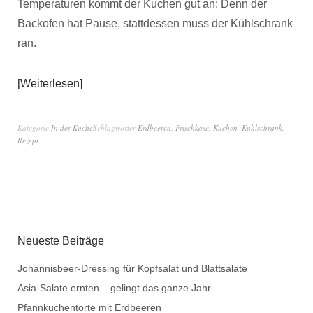
Temperaturen kommt der Kuchen gut an: Denn der
Backofen hat Pause, stattdessen muss der Kühlschrank
ran.
Weiterlesen
Kategorie
In der Küche
Schlagwörter
Erdbeeren
,
Frischkäse
,
Kuchen
,
Kühlschrank
,
Rezept
Neueste Beiträge
Johannisbeer-Dressing für Kopfsalat und Blattsalate
Asia-Salate ernten – gelingt das ganze Jahr
Pfannkuchentorte mit Erdbeeren