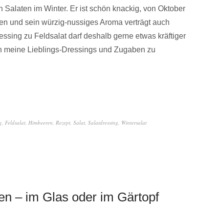
n Salaten im Winter. Er ist schön knackig, von Oktober
en und sein würzig-nussiges Aroma verträgt auch
ssing zu Feldsalat darf deshalb gerne etwas kräftiger
en meine Lieblings-Dressings und Zugaben zu
g
,
Feldsalat
,
Himbeeren
,
Rezept
,
Salat
,
Salatdressing
,
Wintersalat
en – im Glas oder im Gärtopf