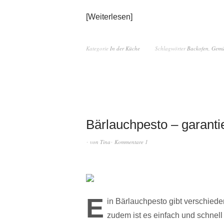
Weiterlesen
Kategorie
In der Küche
Schlagwörter
Backofen
,
Gemü
Bärlauchpesto – garantie
von
Tina
Kommentare 1
E
in Bärlauchpesto gibt verschiede
zudem ist es einfach und schnell