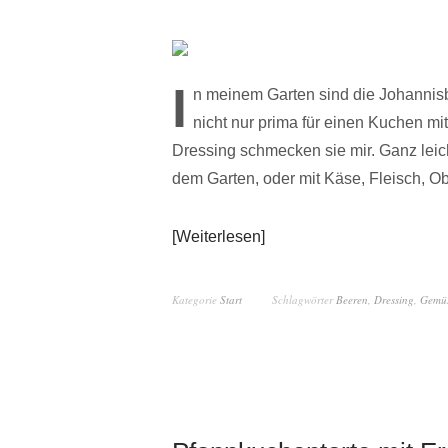
I
n meinem Garten sind die Johannisb
nicht nur prima für einen Kuchen mit
Dressing schmecken sie mir. Ganz leich
dem Garten, oder mit Käse, Fleisch, O
Weiterlesen
Kategorie
Start
Schlagwörter
Beeren
,
Dressing
,
Gemü