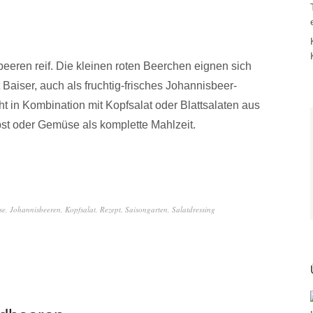
eeren reif. Die kleinen roten Beerchen eignen sich
 Baiser, auch als fruchtig-frisches Johannisbeer-
t in Kombination mit Kopfsalat oder Blattsalaten aus
bst oder Gemüse als komplette Mahlzeit.
se
,
Johannisbeeren
,
Kopfsalat
,
Rezept
,
Saisongarten
,
Salatdressing