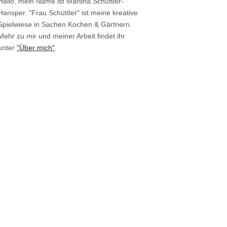
Hallo, mein Name ist Martina Schüttler-
Hansper. "Frau Schüttler" ist meine kreative
Spielwiese in Sachen Kochen & Gärtnern.
Mehr zu mir und meiner Arbeit findet ihr
unter
"Über mich"
.