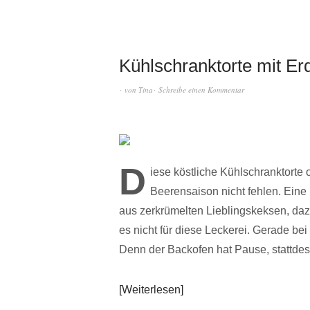
Kühlschranktorte mit E
von
Tina
Schreibe einen Kommentar
D
iese köstliche Kühlschranktorte 
Beerensaison nicht fehlen. Ein
aus zerkrümelten Lieblingskeksen, daz
es nicht für diese Leckerei. Gerade b
Denn der Backofen hat Pause, stattde
Weiterlesen