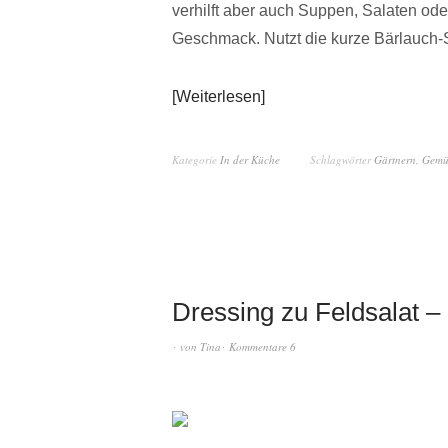
verhilft aber auch Suppen, Salaten ode
Geschmack. Nutzt die kurze Bärlauch-S
Weiterlesen
Kategorie
In der Küche
Schlagwörter
Gärtnern
,
Gemü
Dressing zu Feldsalat –
von
Tina
Kommentare 6