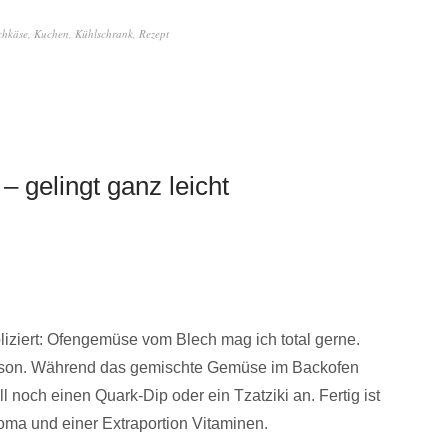
chkäse
,
Kuchen
,
Kühlschrank
,
Rezept
 gelingt ganz leicht
liziert: Ofengemüse vom Blech mag ich total gerne.
son. Während das gemischte Gemüse im Backofen
ll noch einen Quark-Dip oder ein Tzatziki an. Fertig ist
roma und einer Extraportion Vitaminen.