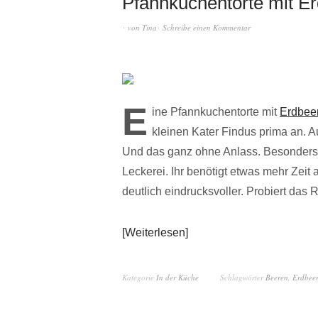
Pfannkuchentorte mit E
von
Tina
Schreibe einen Kommentar
E
ine Pfannkuchentorte mit
Erdbee
kleinen Kater Findus prima an. 
Und das ganz ohne Anlass. Besonders 
Leckerei. Ihr benötigt etwas mehr Zeit 
deutlich eindrucksvoller. Probiert das
Weiterlesen
Kategorie
In der Küche
Schlagwörter
Beeren
,
Erdbee