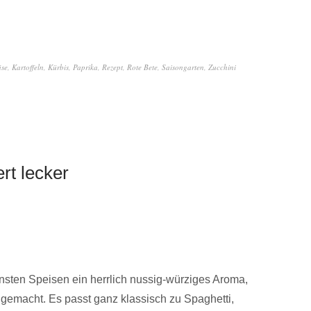
se
,
Kartoffeln
,
Kürbis
,
Paprika
,
Rezept
,
Rote Bete
,
Saisongarten
,
Zucchini
rt lecker
nsten Speisen ein herrlich nussig-würziges Aroma,
 gemacht. Es passt ganz klassisch zu Spaghetti,