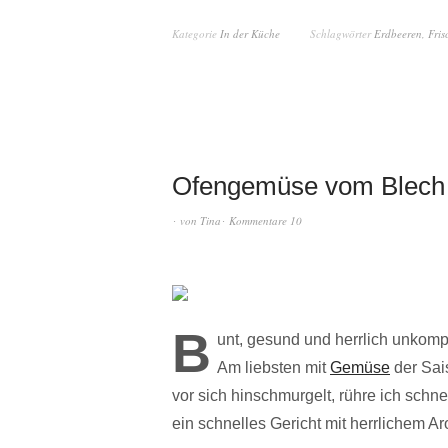
Kategorie
In der Küche
Schlagwörter
Erdbeeren
,
Fris
Ofengemüse vom Blech –
von
Tina
Kommentare 10
B
unt, gesund und herrlich unkomp
Am liebsten mit
Gemüse
der Sai
vor sich hinschmurgelt, rühre ich schne
ein schnelles Gericht mit herrlichem A