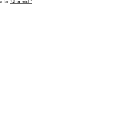
unter
"Über mich"
.