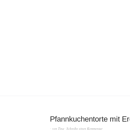
Pfannkuchentorte mit E
von
Tina
Schreibe einen Kommentar