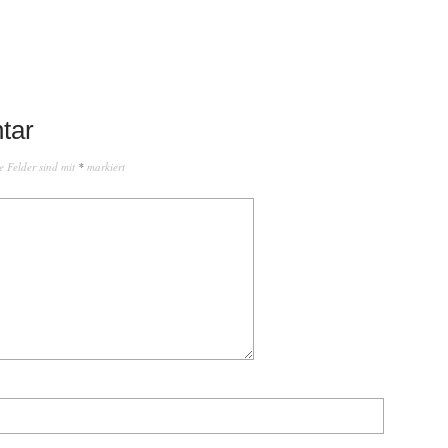
tar
e Felder sind mit
*
markiert