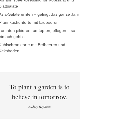
Johannisbeer-Dressing für Kopfsalat und
Blattsalate
Asia-Salate ernten – gelingt das ganze Jahr
Pfannkuchentorte mit Erdbeeren
Tomaten pikieren, umtopfen, pflegen – so
einfach geht’s
Kühlschranktorte mit Erdbeeren und
Keksboden
To plant a garden is to
believe in tomorrow.
Audrey Hepburn