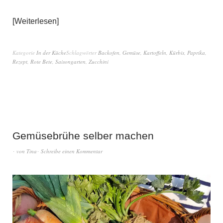
Weiterlesen
Kategorie
In der Küche
Schlagwörter
Backofen
,
Gemüse
,
Kartoffeln
,
Kürbis
,
Paprika
,
Rezept
,
Rote Bete
,
Saisongarten
,
Zucchini
Gemüsebrühe selber machen
von
Tina
Schreibe einen Kommentar