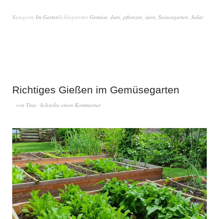
Kategorie
Im Garten
Schlagwörter
Gemüse
,
Juni
,
pflanzen
,
säen
,
Saisongarten
,
Salat
Richtiges Gießen im Gemüsegarten
von
Tina
Schreibe einen Kommentar