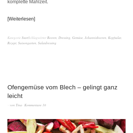
komplette Mahlzeit.
Weiterlesen
Kategorie
Start
Schlagwörter
Beeren
,
Dressing
,
Gemüse
,
Johannisbeeren
,
Kopfsalat
,
Rezept
,
Saisongarten
,
Salatdressing
Ofengemüse vom Blech – gelingt ganz
leicht
von
Tina
Kommentare 10