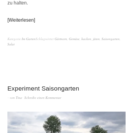
zu halten.
Weiterlesen
Kategorie
Im Garten
Schlagwörter
Gärtnern
,
Gemüse
,
hacken
,
jäten
,
Saisongarten
,
Salat
Experiment Saisongarten
von
Tina
Schreibe einen Kommentar