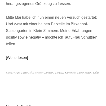
herangezogenes Grünzeug zu fressen.
Mitte Mai habe ich nun einen neuen Versuch gestartet:
Und zwar mit einer halben Parzelle im Birkenhof-
Saisongarten in Klein-Zimmern. Meine Erfahrungen –
positiv sowie negativ – möchte ich auf „Frau Schüttler“
teilen.
Weiterlesen
Kategorie
Im Garten
Schlagwörter
Gärtnern
,
Gemüse
,
Kartoffeln
,
Saisongarten
,
Salat