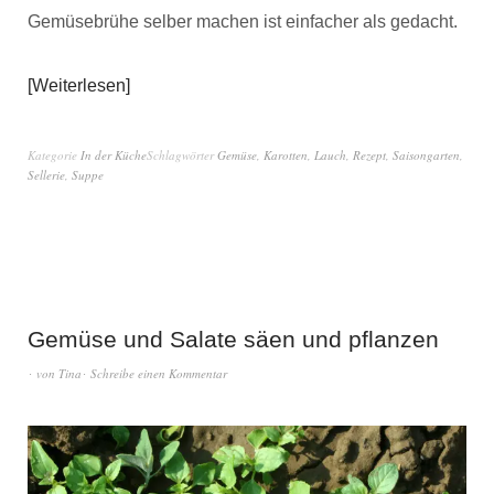
Gemüsebrühe selber machen ist einfacher als gedacht.
Weiterlesen
Kategorie
In der Küche
Schlagwörter
Gemüse
,
Karotten
,
Lauch
,
Rezept
,
Saisongarten
,
Sellerie
,
Suppe
Gemüse und Salate säen und pflanzen
von
Tina
Schreibe einen Kommentar