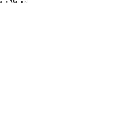
unter
"Über mich"
.