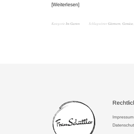
Weiterlesen
Kategorie
Im Garten
Schlagwörter
Gärtnern
,
Gemüse
Rechtli
Impressum
Datenschut