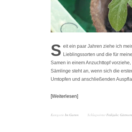
S
eit ein paar Jahren ziehe ich mei
Lieblingssorten und die für mei
Samen in einem Anzuchttopf vorziehe,
Sämlinge steht an, wenn sich die ersten
Umtopfen und anschließenden Auspfla
Weiterlesen
Kategorie
Im Garten
Schlagwörter
Frühjahr
,
Gärtner