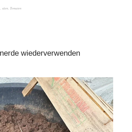
n
,
säen
,
Tomaten
tenerde wiederverwenden