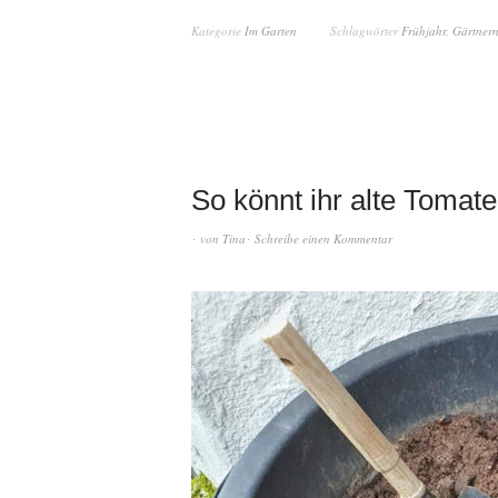
Kategorie
Im Garten
Schlagwörter
Frühjahr
,
Gärtner
So könnt ihr alte Toma
von
Tina
Schreibe einen Kommentar