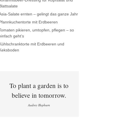
Johannisbeer-Dressing für Kopfsalat und
Blattsalate
Asia-Salate ernten – gelingt das ganze Jahr
Pfannkuchentorte mit Erdbeeren
Tomaten pikieren, umtopfen, pflegen – so
einfach geht’s
Kühlschranktorte mit Erdbeeren und
Keksboden
To plant a garden is to
believe in tomorrow.
Audrey Hepburn